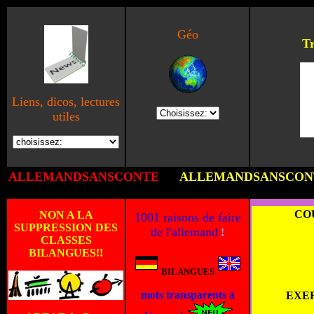
Géo
Tr
Liens, dicos, lectures
utiles
ALLEMAND
SANSCONTE
ALLEMAND
SANSCON
CO
NON A LA
1001 raisons de faire
SUPPRESSION DES
de l'allemand
!
CLASSES
BILANGUES!!
BILANGUES
mots transparents à
EXER