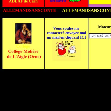
découvrir
ADEAF de Caen
ALLEMAND
SANSCONTE
ALLEMAND
SANSCON
Moteur 
Vous voulez me
contacter? envoyez moi
un mail en cliquant ICI
Collège
Collège Molière
de L'Aigle (Orne)
B