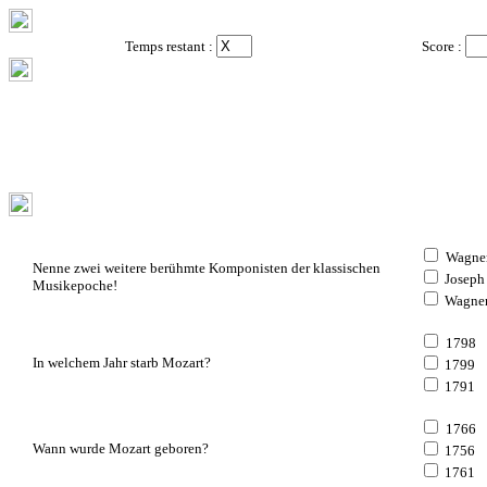
Temps restant :
Score :
Wagne
Nenne zwei weitere berühmte Komponisten der klassischen
Joseph
Musikepoche!
Wagner
1798
In welchem Jahr starb Mozart?
1799
1791
1766
Wann wurde Mozart geboren?
1756
1761