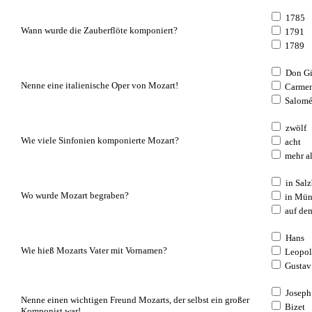
1785
Wann wurde die Zauberflöte komponiert?
1791
1789
Don Gi
Nenne eine italienische Oper von Mozart!
Carme
Salom
zwölf
Wie viele Sinfonien komponierte Mozart?
acht
mehr al
in Sal
Wo wurde Mozart begraben?
in Mü
auf de
Hans
Wie hieß Mozarts Vater mit Vornamen?
Leopo
Gustav
Joseph
Nenne einen wichtigen Freund Mozarts, der selbst ein großer
Bizet
Komponist war!